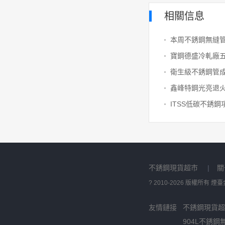
相關信息
鑫峰特鋼光亮退火
ITSS低碳不銹
不銹鋼現貨超市
|
關
? 2010-2026 版權所有
友情鏈接
不銹鋼現貨超
904L不銹鋼