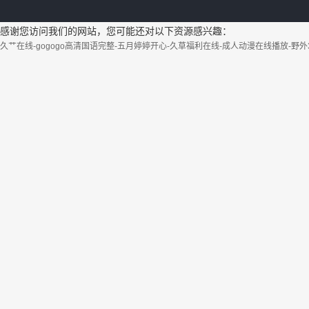
感谢您访问我们的网站，您可能还对以下资源感兴趣：
久艹在线-gogogo高清国语完整-五月婷婷开心-久草福利在线-成人动漫在线播放-野外