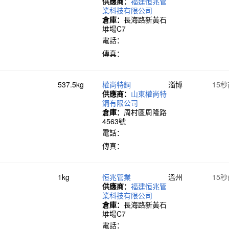
供應商：
福建恒兆管
業科技有限公司
倉庫：
長海路新黃石
堆場C7
電話：
傳真：
537.5kg
權尚特鋼
淄博
15
供應商：
山東權尚特
鋼有限公司
倉庫：
周村區周隆路
4563號
電話：
傳真：
1kg
恒兆管業
溫州
15
供應商：
福建恒兆管
業科技有限公司
倉庫：
長海路新黃石
堆場C7
電話：