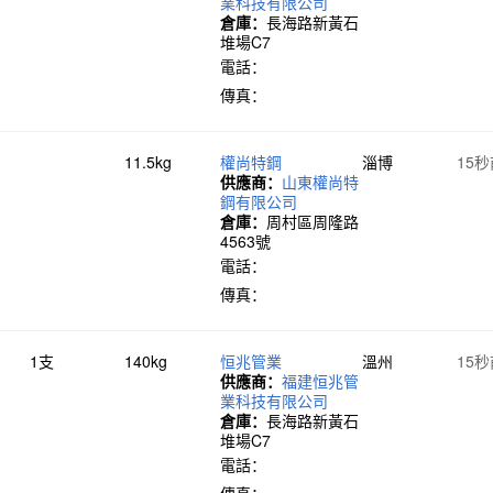
業科技有限公司
倉庫：
長海路新黃石
堆場C7
電話：
傳真：
11.5kg
權尚特鋼
淄博
15
供應商：
山東權尚特
鋼有限公司
倉庫：
周村區周隆路
4563號
電話：
傳真：
1支
140kg
恒兆管業
溫州
15
供應商：
福建恒兆管
業科技有限公司
倉庫：
長海路新黃石
堆場C7
電話：