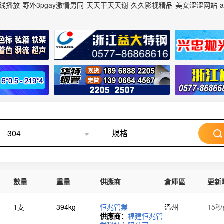
线播放-野外3pgay激情男同-天天干天天谢-久久影视精品-美女涩涩网站-
數量
重量
供應商
倉庫區
更新
1支
394kg
恒兆管業
溫州
15
供應商：
福建恒兆管