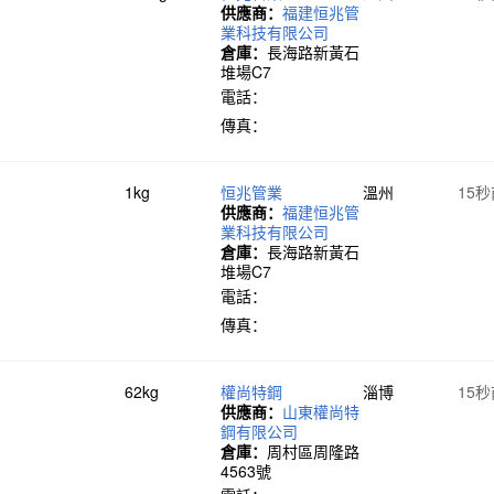
供應商：
福建恒兆管
業科技有限公司
倉庫：
長海路新黃石
堆場C7
電話：
傳真：
1kg
恒兆管業
溫州
15
供應商：
福建恒兆管
業科技有限公司
倉庫：
長海路新黃石
堆場C7
電話：
傳真：
62kg
權尚特鋼
淄博
15
供應商：
山東權尚特
鋼有限公司
倉庫：
周村區周隆路
4563號