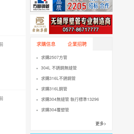
求購信息
企業招聘
秒前
求購2507方管
304L 不銹鋼無縫管
求購316L不銹鋼管
求購316L鋼管
秒前
求購304無縫管 執行標準13296
求購304覆塑管
更多>