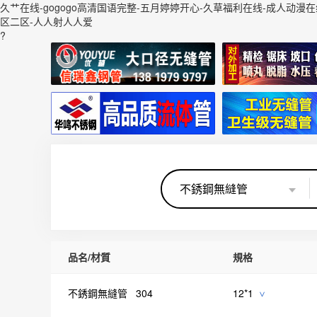
久艹在线-gogogo高清国语完整-五月婷婷开心-久草福利在线-成人动漫在
区二区-人人射人人爱
?
品名/材質
規格
不銹鋼無縫管 304
12*1
>