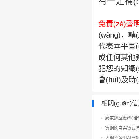
有一定補(
免責(zé)聲
(wǎng)，
代表本平臺(tá
成任何其他建議
犯您的知識(sh
會(huì)及
相關(guān)