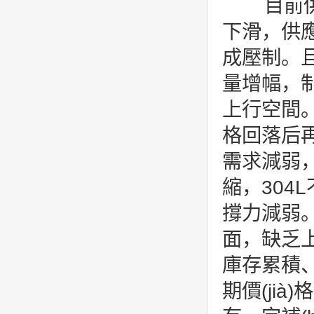
目前供應
下滑，供應(y
成壓制。且?
量增幅，制
上行空間。
格回落后再度
需求減弱，
縮，304
撐力減弱
面，缺乏上
庫存累積、成
期價(jià