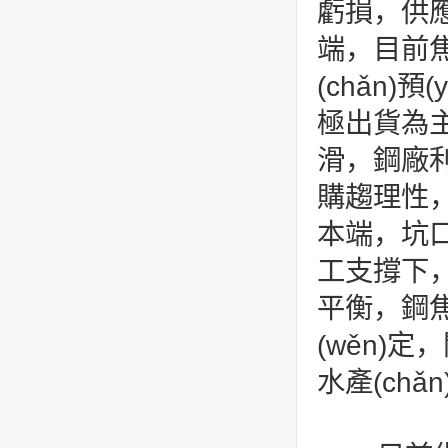
虧損，供應(
端，目前焦
(chǎn)
極出貨為主
滑，鋼廠利
購趨理性，
本端，坑口焦
工支撐下，焦
平衡，鋼焦企
(wěn)定
水產(ch