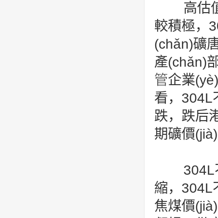
高估值下礦
較積極，3
(chǎn)礦
產(chǎ
管
企業(yè
看，304L不
跌，跌后港口
期礦價(ji
304L
縮，304
焦煤價(ji