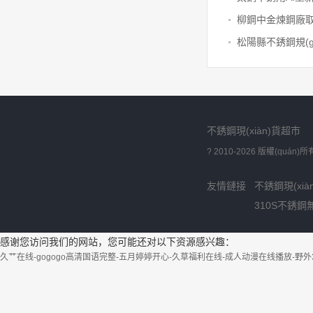
不銹鋼現(xiàn)貨超市
? 2010-2026 版權(quán
友情鏈接
不銹鋼現(xià
310S不銹鋼
感谢您访问我们的网站，您可能还对以下资源感兴趣：
久艹在线-gogogo高清国语完整-五月婷婷开心-久草福利在线-成人动漫在线播放-野外