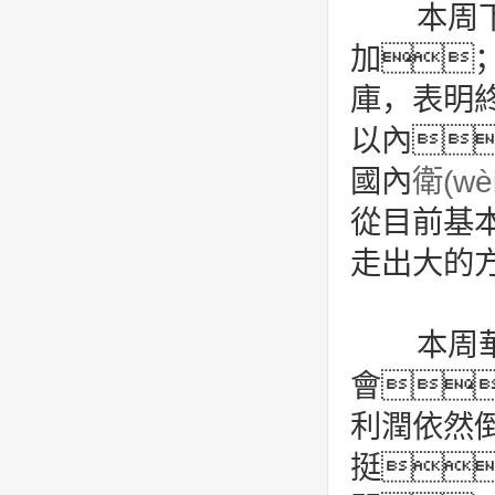
本周下
加
庫，表明
以內
國內
衛(w
從目前基本
走出大的
本周華
會
利潤依然
挺