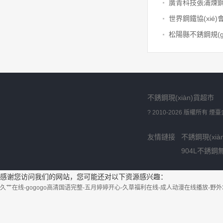
不銹鋼現(xiàn)貨超市
? 2010-2026 版權所有 
友情鏈接
不銹鋼現(xià
904L不銹鋼
感谢您访问我们的网站，您可能还对以下资源感兴趣：
久艹在线-gogogo高清国语完整-五月婷婷开心-久草福利在线-成人动漫在线播放-野外