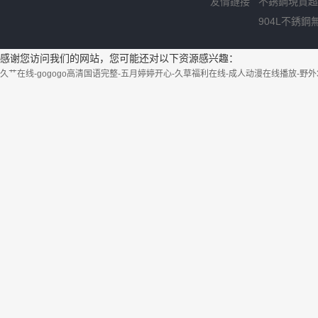
友情鏈接
不銹鋼現貨超
904L不銹鋼
感谢您访问我们的网站，您可能还对以下资源感兴趣：
久艹在线-gogogo高清国语完整-五月婷婷开心-久草福利在线-成人动漫在线播放-野外