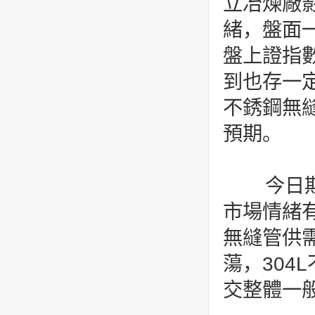
立冶煉廠
緒，盤面
盤上證指
到也存一
不銹鋼無
預期。
今日期
市場情緒
無縫管供
蕩，30
交整體一