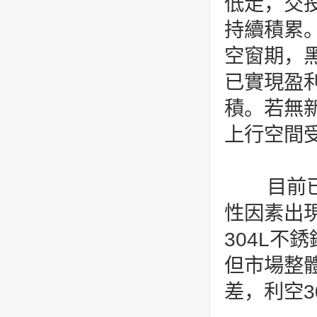
低走，交
持續積累
空窗期，
已實現盈
積。若無
上行空間
目前已
性因素出
304L不
但市場整
差，利空3