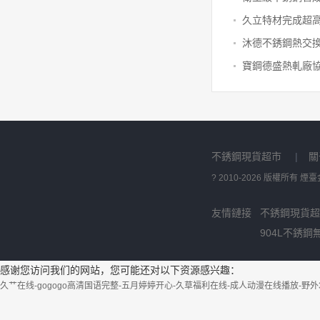
久立特材完成超
沐德不銹鋼熱交
寶鋼德盛熱軋廠
不銹鋼現貨超市
|
關
? 2010-2026 版權所有
友情鏈接
不銹鋼現貨超
904L不銹鋼
感谢您访问我们的网站，您可能还对以下资源感兴趣：
久艹在线-gogogo高清国语完整-五月婷婷开心-久草福利在线-成人动漫在线播放-野外