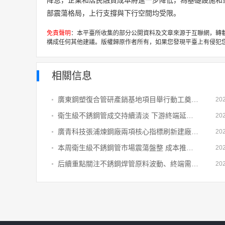
降息，企業和居民融資成本將進一步降低，為基礎設施和重
部震蕩格局，上行支撐與下行空間均受限。
免責聲明
：本平臺所收集的部分公開資料及文章來源于互聯網，轉
構成任何其他建議。版權歸原作者所有，如果您發現平臺上有侵犯
相關信息
廣東鋼塑復合管研產銷基地項目舉行動工奠基儀式
20
衛生級不銹鋼管成交持續清淡 下游終端延續“按需采購、不追高”策略
20
廣青科技張浦煉鋼廠兩項核心指標刷新建廠歷史紀錄
20
本周衛生級不銹鋼管市場震蕩盤整 成本推漲情緒消散后價格重回弱勢
20
后續重點關注不銹鋼焊管原料波動、終端需求恢復及相關政策落地情況
20