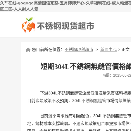
久艹在线-gogogo高清国语完整-五月婷婷开心-久草福利在线-成人动漫在
区二区-人人射人人爱
您目前所在位置：
不銹鋼現貨超市
>
新聞中心
> 正文
短期304L不銹鋼無縫管價
時間：2025-0
下游304L不銹鋼無縫管企業低價適量采買坯料補
目前宏觀政策不及預期，
304L不銹鋼無縫管
市場情緒繼續
目前淡季需求難有明顯起色，304L不銹鋼無縫管
地，鋼材成本支撐較弱。不過宏觀政策組合拳提振市場信心