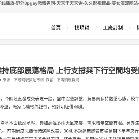
线播放-野外3pgay激情男同-天天干天天谢-久久影视精品-美女涩涩网站-
首頁
/
找現貨
/
工廠訂制
/
格維持底部震蕩格局 上行支撐與下行空間均受
5-29 來源：不銹鋼現貨超市網 作者：不銹鋼現貨網
庫，今鋼坯直發成交表現一般。盤中震蕩調整，貿易商多持觀望心態，較
降溫，廠家心態較為謹慎，預計明坯價弱穩。
市場基本面依然承壓，疊加高溫多雨天氣來襲，需求增量空間有限。另外
，前期過度悲觀情緒邊際改善，304L不銹鋼無縫管市場預期下半年央