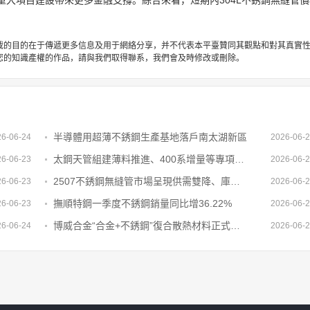
大項目建設帶來更多金融支撐。綜合來看，短期內304L不銹鋼無縫管
載的目的在于傳遞更多信息及用于網絡分享，并不代表本平臺贊同其觀點和對其真實
您的知識產權的作品，請與我們取得聯系，我們會及時修改或刪除。
半導體用超薄不銹鋼生產基地落戶南太湖新區
26-06-24
2026-06-
太鋼天管組建薄料推進、400系增量等專項工作小組
26-06-23
2026-06-
2507不銹鋼無縫管市場呈現供需雙降、庫存去化放緩、成本支撐增強運行特征
26-06-23
2026-06-
撫順特鋼一季度不銹鋼銷量同比增36.22%
26-06-23
2026-06-
博威合金“合金+不銹鋼”復合散熱材料正式出貨
26-06-24
2026-06-