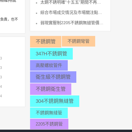
價格維持底
太鋼不銹明確“十五五”期間不再新增產36
綜合市場成交情況及市場關注點短期內不37
性負責，也不
弱現實壓制2205不銹鋼無縫管價格的47
不銹鋼彎管
不銹鋼管
347H不銹鋼管
23
高壓螺紋管件
23
衛生級不銹鋼管
23
24
不銹鋼衛生管
24
304不銹鋼無縫管
不銹鋼無縫管
2205不銹鋼管