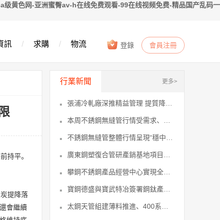
a级黄色网-亚洲蜜臀av-h在线免费观看-99在线视频免费-精品国产乱码一
資訊
/
求購
/
物流
登錄
會員注冊
行業新聞
更多>
張浦冷軋廠深推精益管理 提質降耗多項9
限
本周不銹鋼無縫管行情受需求、成本、期10
不銹鋼無縫管整體行情呈現“穩中偏弱、14
廣東鋼塑復合管研產銷基地項目舉行動工15
午前持平。
攀鋼不銹鋼產品經營中心實現全流程降本19
寶鋼德盛與寶武特冶簽署鋼鈦產銷研協同21
焦炭提降落
太鋼天管組建薄料推進、400系增量等28
行還會繼續