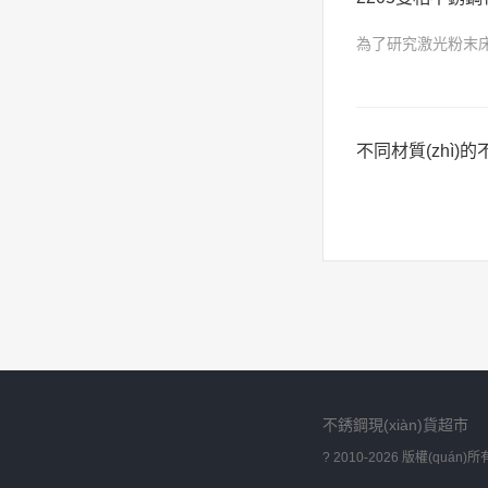
為了研究激光粉末床熔
（EBSD）、電子探
能測(cè)試等方法對
不同材質(zhì)
不銹鋼現(xiàn)貨超市
? 2010-2026 版權(quán