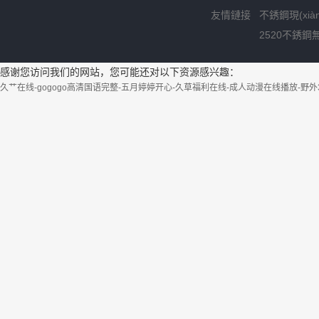
友情鏈接
不銹鋼現(xià
2520不銹鋼無
感谢您访问我们的网站，您可能还对以下资源感兴趣：
久艹在线-gogogo高清国语完整-五月婷婷开心-久草福利在线-成人动漫在线播放-野外