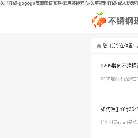
久艹在线-gogogo高清国语完整-五月婷婷开心-久草福利在线-成人动漫
您目前所在位置：
2205雙向不銹
2205雙向不銹鋼管的
板卷筒，要算重量的
如何進(jìn)行30
拉伸試驗(yàn)是將
能，通常僅測(cè)定