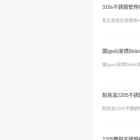
310s不銹鋼管焊
氣孔是指在焊接時(s
濕；焊件有水分、
國(guó)家標(bi
國(guó)家標(biā
實(shí)施，該標(bi
耐高溫2205不銹鋼
耐高溫2205不銹鋼
耐高溫性。因鎳(N
2205雙相不銹鋼