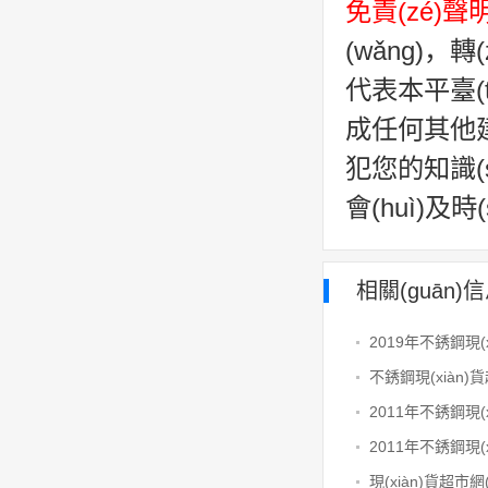
免責(zé)聲
(wǎng)，
代表本平臺(tá
成任何其他建議
犯您的知識(sh
會(huì)及
相關(guān)
現(xiàn)貨超市