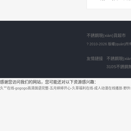
不銹鋼現(xiàn)貨超市
? 2010-2026 版權(quán
友情鏈接
不銹鋼現(xià
310S不銹鋼
感谢您访问我们的网站，您可能还对以下资源感兴趣：
久艹在线-gogogo高清国语完整-五月婷婷开心-久草福利在线-成人动漫在线播放-野外