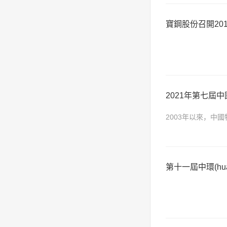
寶鋼股份召開20
2021年第七屆
2003年以來，中國
規(guī)格齊全；
第十一屆中環(hu