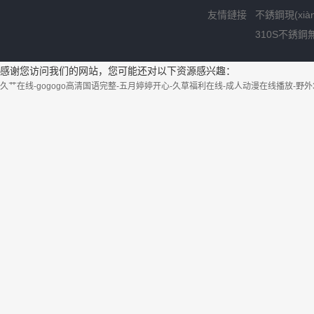
友情鏈接
不銹鋼現(xià
310S不銹鋼
感谢您访问我们的网站，您可能还对以下资源感兴趣：
久艹在线-gogogo高清国语完整-五月婷婷开心-久草福利在线-成人动漫在线播放-野外