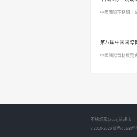
中國國際不銹鋼工業(
第八屆中國國際
中國國際管材展覽會 (
年9月26至29日
不銹鋼現(xiàn)貨超市
? 2010-2026 版權(quá